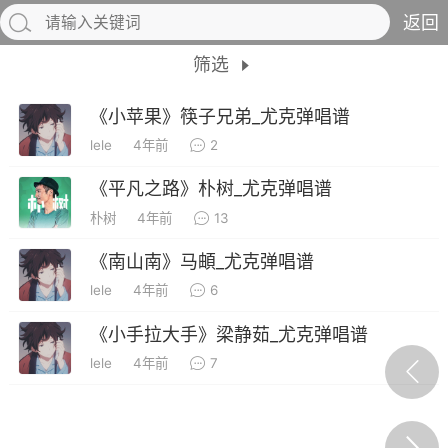
返回
筛选
《小苹果》筷子兄弟_尤克弹唱谱
lele
4年前
2
《平凡之路》朴树_尤克弹唱谱
朴树
4年前
13
《南山南》马頔_尤克弹唱谱
议
隐私权政
lele
4年前
6
《小手拉大手》梁静茹_尤克弹唱谱
小叶歌
Lv4
指弹达人
天 08:32
电脑端
吉他弹唱
lele
4年前
7
是一样》谭咏麟 _吉他弹唱谱
.