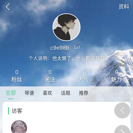
资料
c9e98b
Lv1
个人说明：他太懒了，什么都没有写
0
0
1
0
议
隐私权政
粉丝
关注
人气
魅力
全部
琴谱
喜欢
话题
推荐
小叶歌
Lv4
指弹达人
天 08:32
电脑端
吉他弹唱
访客
是一样》谭咏麟 _吉他弹唱谱
.