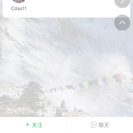
唱
#
吉他谱
Cdas11
0
27
小叶歌
Lv4
指弹达人
天 08:31
电脑端
吉他弹唱
纣王老胡 _吉他弹唱谱
.
唱
#
吉他谱
0
16
小叶歌
Lv4
指弹达人
天 08:30
电脑端
吉他弹唱
关注
聊天
ther》ConanGray _吉他弹唱谱