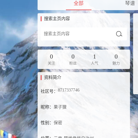
全部
琴谱
搜索主页内容
0
0
1
0
关注
粉丝
人气
魅力
资料简介
8717337746
社区号：
昵称：
果子狸
性别：
保密