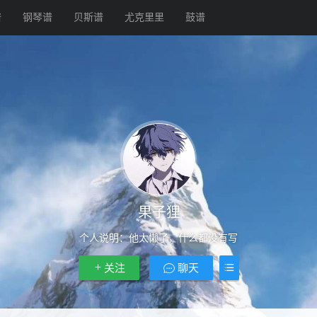
谱
钢琴谱
贝斯谱
尤克里里
鼓谱
果子狸
个人说明：
他太懒了，什么都没有写
关注
聊天