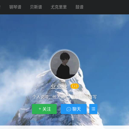
谱
钢琴谱
贝斯谱
尤克里里
鼓谱
业业业
Lv1
个人说明：
他太懒了，什么都没有写
关注
聊天