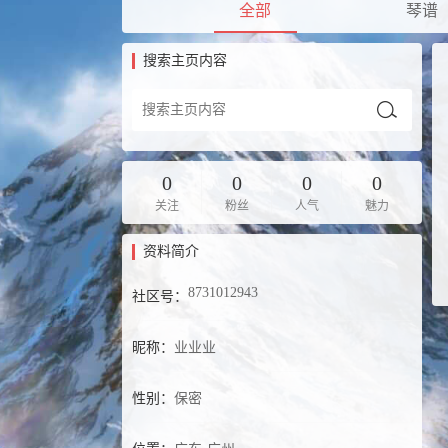
全部
琴谱
搜索主页内容
0
0
0
0
关注
粉丝
人气
魅力
资料简介
8731012943
社区号：
昵称：
业业业
性别：
保密