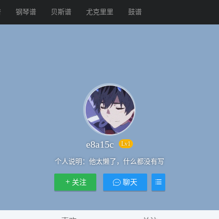
谱
钢琴谱
贝斯谱
尤克里里
鼓谱
e8a15c
Lv1
个人说明：
他太懒了，什么都没有写
关注
聊天