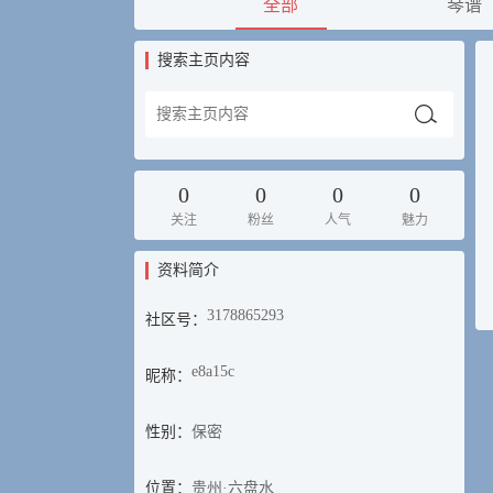
全部
琴谱
搜索主页内容
0
0
0
0
关注
粉丝
人气
魅力
资料简介
3178865293
社区号：
e8a15c
昵称：
性别：
保密
位置：
贵州·六盘水