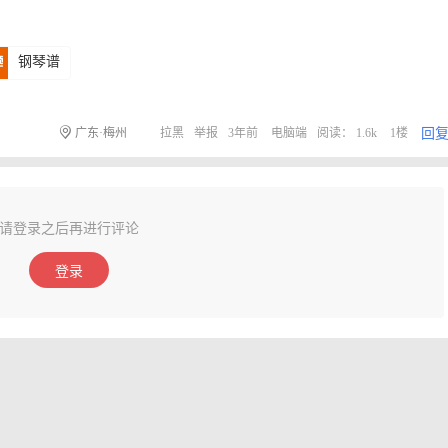
钢琴谱
回
广东·梅州
拉黑
举报
3年前
电脑端
阅读： 1.6k
1楼
请登录之后再进行评论
登录