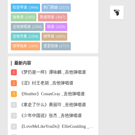
一
换
知音琴谱
(3944)
热门歌曲
(2115)
独奏谱
(2165)
歌谱简谱
(3647)
吉他弹唱谱
(2594)
鼓谱
(2429)
吉他专集
(2304)
钢琴谱
(4505)
钢琴独奏
(2819)
里里指弹
(1717)
最新内容
《梦仍是一样》谭咏麟 _吉他弹唱谱
1
《涩》纣王老胡 _吉他弹唱谱
2
《Heather》ConanGray _吉他弹唱谱
3
《拿走了什么》黄丽玲 _吉他弹唱谱
4
《少年中国说》张杰 _吉他弹唱谱
5
《LoveMeLikeYouDo》EllieGoulding _吉他弹唱谱
6