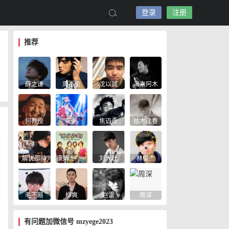
登录
注册
推荐
薛之谦
周杰伦
沈以诚
海来阿木
何教授
花粥
焦迈奇
枯木逢春
解忧邵帅
康姆士乐团
刘大壮
林俊杰
毛不易
柳爽
赵雷
周深
有问题加微信号 mzyege2023