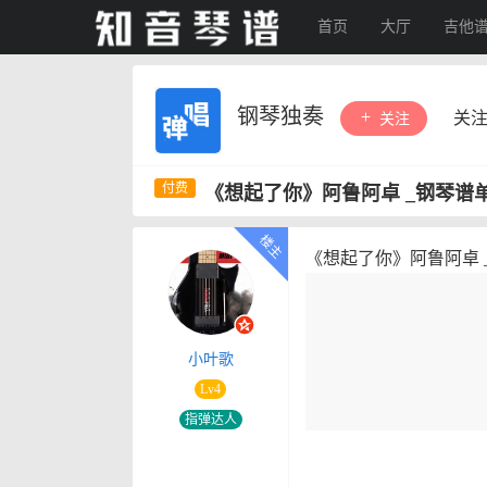
首页
大厅
吉他
钢琴独奏
关
关注
《想起了你》阿鲁阿卓 _钢琴谱
《想起了你》阿鲁阿卓 
小叶歌
Lv4
指弹达人