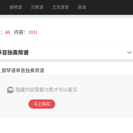
谱
钢琴谱
贝斯谱
尤克里里
鼓谱
注：
48
内容：
1031
单音独奏简谱
_钢琴谱单音独奏简谱
隐藏内容需要付费才可以看见
马上购买