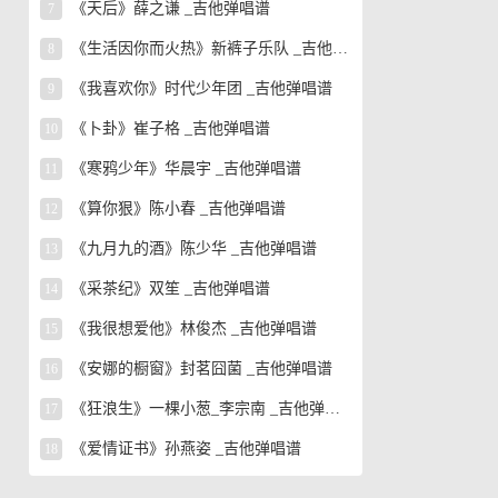
《天后》薛之谦 _吉他弹唱谱
7
《生活因你而火热》新裤子乐队 _吉他弹唱谱
8
《我喜欢你》时代少年团 _吉他弹唱谱
9
《卜卦》崔子格 _吉他弹唱谱
10
《寒鸦少年》华晨宇 _吉他弹唱谱
11
《算你狠》陈小春 _吉他弹唱谱
12
《九月九的酒》陈少华 _吉他弹唱谱
13
《采茶纪》双笙 _吉他弹唱谱
14
《我很想爱他》林俊杰 _吉他弹唱谱
15
《安娜的橱窗》封茗囧菌 _吉他弹唱谱
16
《狂浪生》一棵小葱_李宗南 _吉他弹唱谱
17
《爱情证书》孙燕姿 _吉他弹唱谱
18