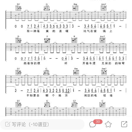
唱
#
吉他谱
0
9
小叶歌
Lv4
指弹达人
天 08:25
电脑端
吉他弹唱
未来的你》潘玮柏 _吉他弹唱谱
.
唱
#
吉他谱
0
7
小叶歌
Lv4
指弹达人
天 08:25
电脑端
吉他弹唱
30
写评论（-10谱豆）
见到我》刘恋 _吉他弹唱谱