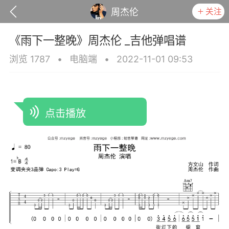
关注
周杰伦
《雨下一整晚》周杰伦 _吉他弹唱谱
浏览 1787
•
电脑端
•
2022-11-01 09:53
点击播放
议
隐私权政
小叶歌
Lv4
指弹达人
天 08:26
电脑端
吉他弹唱
你的错》陈慧琳 _吉他弹唱谱
.