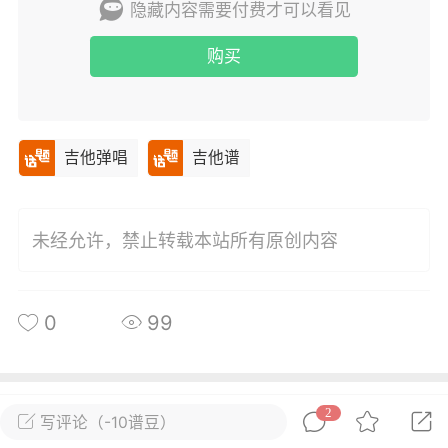
隐藏内容需要付费才可以看见
唱
#
吉他谱
购买
0
33
小叶歌
Lv4
指弹达人
吉他弹唱
吉他谱
天 07:25
电脑端
吉他弹唱
因你而火热》新裤子乐队 _吉他弹唱谱
.
未经允许，禁止转载本站所有原创内容
唱
#
吉他谱
0
19
0
99
小叶歌
Lv4
指弹达人
天 07:21
电脑端
吉他弹唱
所属圈子
关注
2
写评论（-10谱豆）
欢你》时代少年团 _吉他弹唱谱