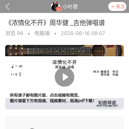
关注
小叶歌
《浓情化不开》周华健 _吉他弹唱谱
浏览 99
•
电脑端
•
2026-06-16 08:07
政策
用户协议
小叶歌
Lv4
指弹达人
天 07:28
电脑端
吉他弹唱
》薛之谦 _吉他弹唱谱
.