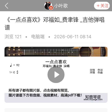
关注
小叶歌
《一点点喜欢》邓福如_费聿锋 _吉他弹唱
谱
浏览 121
•
电脑端
•
2026-06-11 08:14
政策
用户协议
小叶歌
Lv4
指弹达人
天 08:32
电脑端
吉他弹唱
是一样》谭咏麟 _吉他弹唱谱
.