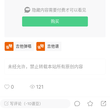
唱
#
吉他谱
隐藏内容需要付费才可以看见
0
48
购买
小叶歌
Lv4
指弹达人
天 08:31
电脑端
吉他弹唱
吉他弹唱
吉他谱
纣王老胡 _吉他弹唱谱
.
唱
#
吉他谱
未经允许，禁止转载本站所有原创内容
0
31
0
121
小叶歌
Lv4
指弹达人
天 08:30
电脑端
吉他弹唱
写评论（-10谱豆）
ther》ConanGray _吉他弹唱谱
所属圈子
关注