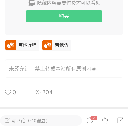
隐藏内容需要付费才可以看见
唱
#
吉他谱
购买
0
13
小叶歌
Lv4
指弹达人
吉他弹唱
吉他谱
天 08:25
电脑端
吉他弹唱
未来的你》潘玮柏 _吉他弹唱谱
.
未经允许，禁止转载本站所有原创内容
唱
#
吉他谱
0
10
0
204
小叶歌
Lv4
指弹达人
天 08:25
电脑端
吉他弹唱
所属圈子
关注
2
写评论（-10谱豆）
见到我》刘恋 _吉他弹唱谱