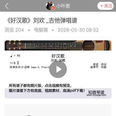
关注
小叶歌
《好汉歌》刘欢 _吉他弹唱谱
浏览 204
•
电脑端
•
2026-05-30 09:32
政策
用户协议
小叶歌
Lv4
指弹达人
天 08:26
电脑端
吉他弹唱
你的错》陈慧琳 _吉他弹唱谱
.