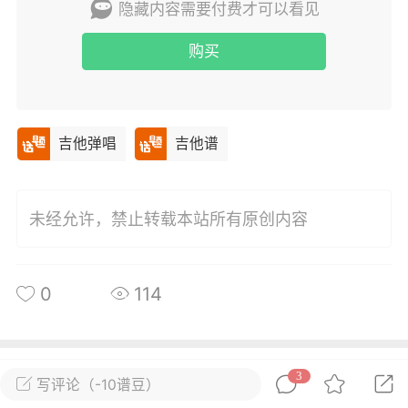
隐藏内容需要付费才可以看见
唱
#
吉他谱
购买
0
20
小叶歌
Lv4
指弹达人
吉他弹唱
吉他谱
天 08:31
电脑端
吉他弹唱
纣王老胡 _吉他弹唱谱
.
未经允许，禁止转载本站所有原创内容
唱
#
吉他谱
0
14
0
114
小叶歌
Lv4
指弹达人
天 08:30
电脑端
吉他弹唱
所属圈子
关注
3
写评论（-10谱豆）
ther》ConanGray _吉他弹唱谱