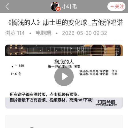
关注
小叶歌
《搁浅的人》康士坦的变化球 _吉他弹唱谱
浏览 114
•
电脑端
•
2026-05-30 09:32
政策
用户协议
小叶歌
Lv4
指弹达人
天 08:32
电脑端
吉他弹唱
是一样》谭咏麟 _吉他弹唱谱
.