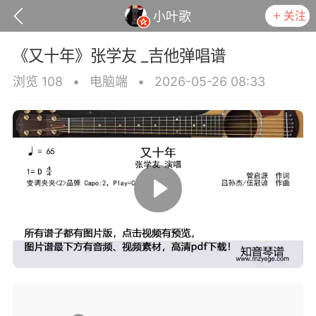
关注
小叶歌
《又十年》张学友 _吉他弹唱谱
浏览 108
•
电脑端
•
2026-05-26 08:33
政策
用户协议
小叶歌
Lv4
指弹达人
天 08:32
电脑端
吉他弹唱
是一样》谭咏麟 _吉他弹唱谱
.