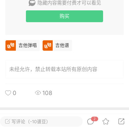
隐藏内容需要付费才可以看见
唱
#
吉他谱
购买
0
36
小叶歌
Lv4
指弹达人
吉他弹唱
吉他谱
天 08:31
电脑端
吉他弹唱
纣王老胡 _吉他弹唱谱
.
未经允许，禁止转载本站所有原创内容
唱
#
吉他谱
0
21
0
108
小叶歌
Lv4
指弹达人
天 08:30
电脑端
吉他弹唱
所属圈子
关注
2
写评论（-10谱豆）
ther》ConanGray _吉他弹唱谱