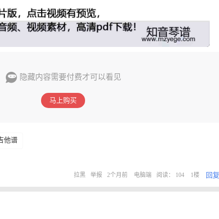
隐藏内容需要付费才可以看见
马上购买
吉他谱
回
拉黑
举报
2个月前
电脑端
阅读： 104
1楼