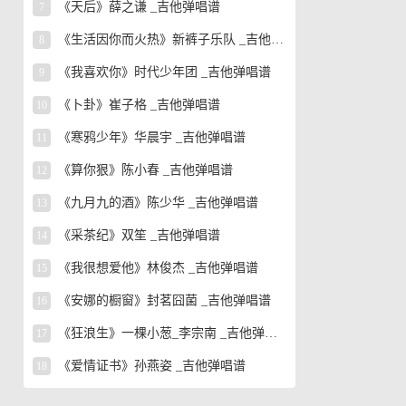
《天后》薛之谦 _吉他弹唱谱
7
《生活因你而火热》新裤子乐队 _吉他弹唱谱
8
《我喜欢你》时代少年团 _吉他弹唱谱
9
《卜卦》崔子格 _吉他弹唱谱
10
《寒鸦少年》华晨宇 _吉他弹唱谱
11
《算你狠》陈小春 _吉他弹唱谱
12
《九月九的酒》陈少华 _吉他弹唱谱
13
《采茶纪》双笙 _吉他弹唱谱
14
《我很想爱他》林俊杰 _吉他弹唱谱
15
《安娜的橱窗》封茗囧菌 _吉他弹唱谱
16
《狂浪生》一棵小葱_李宗南 _吉他弹唱谱
17
《爱情证书》孙燕姿 _吉他弹唱谱
18