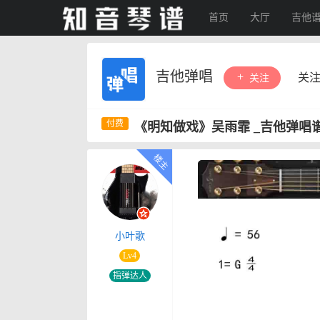
首页
大厅
吉他
吉他弹唱
关
关注
《明知做戏》吴雨霏 _吉他弹唱
小叶歌
Lv4
指弹达人