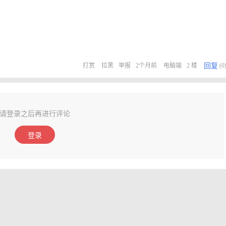
回复
打赏
拉黑
举报
2个月前
电脑端
2 楼
(0
请登录之后再进行评论
登录