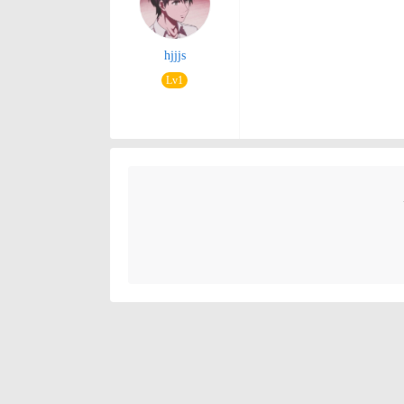
hjjjs
Lv1