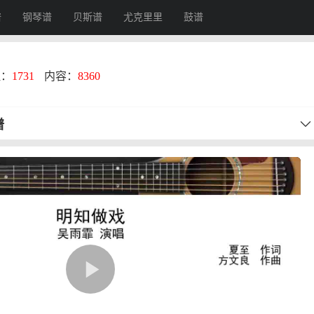
谱
钢琴谱
贝斯谱
尤克里里
鼓谱
注：
1731
内容：
8360
谱