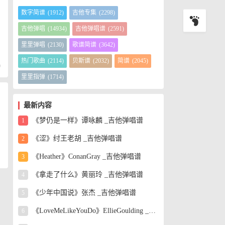
一
换
数字简谱
(1912)
吉他专集
(2298)
吉他弹唱
(14934)
吉他弹唱谱
(2591)
里里弹唱
(2130)
歌谱简谱
(3642)
热门歌曲
(2114)
贝斯谱
(2032)
简谱
(2045)
)
里里指弹
(1714)
最新内容
《梦仍是一样》谭咏麟 _吉他弹唱谱
1
《涩》纣王老胡 _吉他弹唱谱
2
《Heather》ConanGray _吉他弹唱谱
3
《拿走了什么》黄丽玲 _吉他弹唱谱
4
《少年中国说》张杰 _吉他弹唱谱
5
《LoveMeLikeYouDo》EllieGoulding _吉他弹唱谱
6