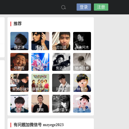
登录
注册
推荐
薛之谦
周杰伦
沈以诚
海来阿木
何教授
花粥
焦迈奇
枯木逢春
解忧邵帅
康姆士乐团
刘大壮
林俊杰
毛不易
柳爽
赵雷
周深
有问题加微信号 mzyege2023