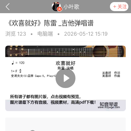
关注
小叶歌
《欢喜就好》陈雷 _吉他弹唱谱
浏览 123
•
电脑端
•
2026-05-12 15:19
政策
用户协议
小叶歌
Lv4
指弹达人
天 08:26
电脑端
吉他弹唱
你的错》陈慧琳 _吉他弹唱谱
.