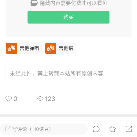
隐藏内容需要付费才可以看见
唱
#
吉他谱
购买
0
21
小叶歌
Lv4
指弹达人
吉他弹唱
吉他谱
天 08:25
电脑端
吉他弹唱
未来的你》潘玮柏 _吉他弹唱谱
.
未经允许，禁止转载本站所有原创内容
唱
#
吉他谱
0
14
0
123
小叶歌
Lv4
指弹达人
天 08:25
电脑端
吉他弹唱
所属圈子
关注
写评论（-10谱豆）
见到我》刘恋 _吉他弹唱谱