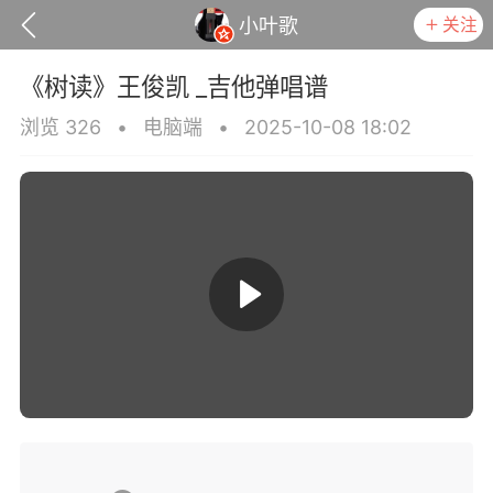
关注
小叶歌
《树读》王俊凯 _吉他弹唱谱
浏览 326
•
电脑端
•
2025-10-08 18:02
议
隐私权政
小叶歌
Lv4
指弹达人
天 08:32
电脑端
吉他弹唱
是一样》谭咏麟 _吉他弹唱谱
.