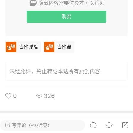
隐藏内容需要付费才可以看见
唱
#
吉他谱
购买
0
15
小叶歌
Lv4
指弹达人
吉他弹唱
吉他谱
天 08:31
电脑端
吉他弹唱
纣王老胡 _吉他弹唱谱
.
未经允许，禁止转载本站所有原创内容
唱
#
吉他谱
0
9
0
326
小叶歌
Lv4
指弹达人
天 08:30
电脑端
吉他弹唱
所属圈子
关注
写评论（-10谱豆）
ther》ConanGray _吉他弹唱谱