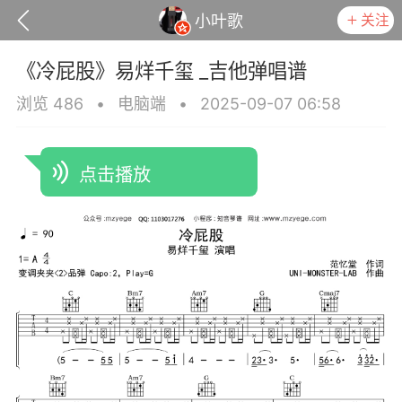
关注
小叶歌
《冷屁股》易烊千玺 _吉他弹唱谱
浏览 486
•
电脑端
•
2025-09-07 06:58
点击播放
政策
用户协议
小叶歌
Lv4
指弹达人
天 08:32
电脑端
吉他弹唱
是一样》谭咏麟 _吉他弹唱谱
.