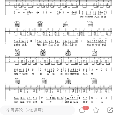
唱
#
吉他谱
0
29
小叶歌
Lv4
指弹达人
天 08:31
电脑端
吉他弹唱
纣王老胡 _吉他弹唱谱
.
唱
#
吉他谱
0
18
小叶歌
Lv4
指弹达人
天 08:30
电脑端
吉他弹唱
1
写评论（-10谱豆）
ther》ConanGray _吉他弹唱谱