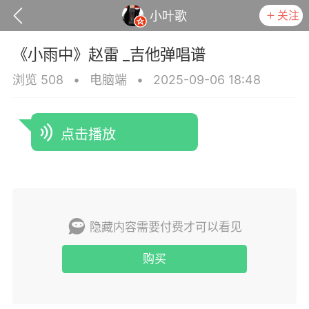
关注
小叶歌
《小雨中》赵雷 _吉他弹唱谱
浏览 508
•
电脑端
•
2025-09-06 18:48
点击播放
政策
用户协议
隐藏内容需要付费才可以看见
小叶歌
Lv4
指弹达人
天 08:32
电脑端
吉他弹唱
购买
是一样》谭咏麟 _吉他弹唱谱
.