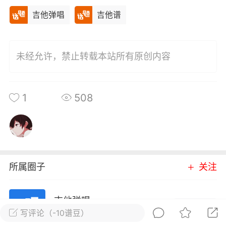
唱
#
吉他谱
吉他弹唱
吉他谱
0
9
未经允许，禁止转载本站所有原创内容
小叶歌
Lv4
指弹达人
天 08:31
电脑端
吉他弹唱
纣王老胡 _吉他弹唱谱
1
508
.
唱
#
吉他谱
0
7
所属圈子
关注
小叶歌
Lv4
指弹达人
吉他弹唱
天 08:30
电脑端
吉他弹唱
进入圈子
写评论（-10谱豆）
ther》ConanGray _吉他弹唱谱
1731成员
8360内容