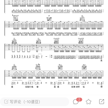
唱
#
吉他谱
0
27
小叶歌
Lv4
指弹达人
天 08:31
电脑端
吉他弹唱
纣王老胡 _吉他弹唱谱
.
唱
#
吉他谱
0
16
小叶歌
Lv4
指弹达人
天 08:30
电脑端
吉他弹唱
2
写评论（-10谱豆）
ther》ConanGray _吉他弹唱谱