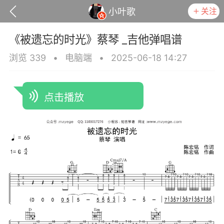
关注
小叶歌
《被遗忘的时光》蔡琴 _吉他弹唱谱
浏览 339
•
电脑端
•
2025-06-18 14:27
点击播放
政策
用户协议
小叶歌
Lv4
指弹达人
天 08:32
电脑端
吉他弹唱
是一样》谭咏麟 _吉他弹唱谱
.