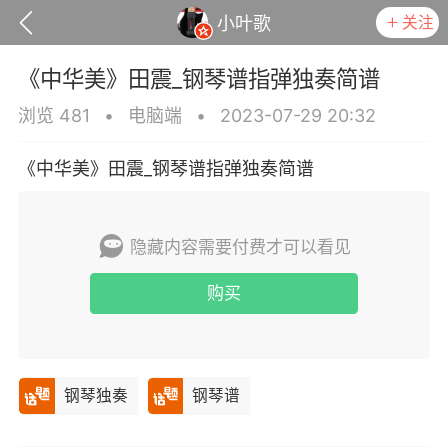
关注
小叶歌
《中华美》田震_钢琴谱指弹独奏简谱
浏览 481
•
电脑端
•
2023-07-29 20:32
《中华美》田震_钢琴谱指弹独奏简谱
隐藏内容需要付费才可以看见
政策
用户协议
购买
小叶歌
Lv4
指弹达人
天 08:32
电脑端
吉他弹唱
是一样》谭咏麟 _吉他弹唱谱
钢琴独奏
钢琴谱
.