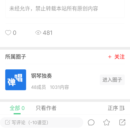
唱
#
吉他谱
未经允许，禁止转载本站所有原创内容
0
38
0
481
小叶歌
Lv4
指弹达人
天 08:31
电脑端
吉他弹唱
纣王老胡 _吉他弹唱谱
所属圈子
关注
.
钢琴独奏
唱
#
吉他谱
进入圈子
48成员
1031内容
0
24
全部 0
只看作者
正序
小叶歌
Lv4
指弹达人
天 08:30
电脑端
吉他弹唱
写评论（-10谱豆）
ther》ConanGray _吉他弹唱谱